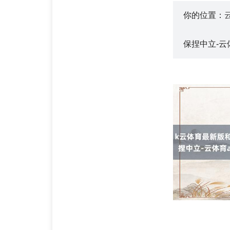
你的位置：
保捏中立-云