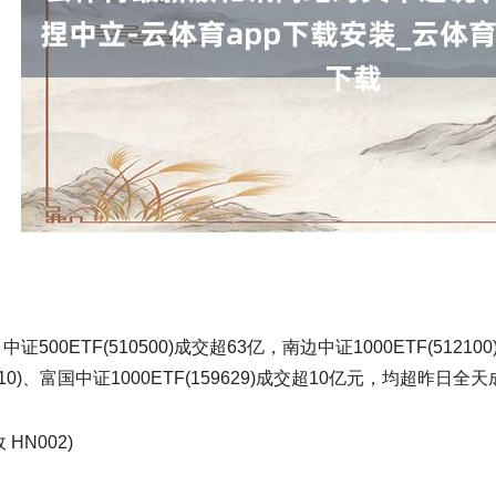
证500ETF(510500)成交超63亿，南边中证1000ETF(512100
60010)、富国中证1000ETF(159629)成交超10亿元，均超昨日全
HN002)