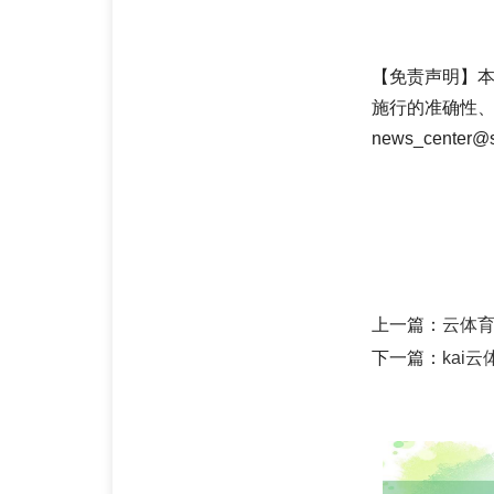
【免责声明】
施行的准确性
news_center@s
上一篇：
云体育
下一篇：
kai