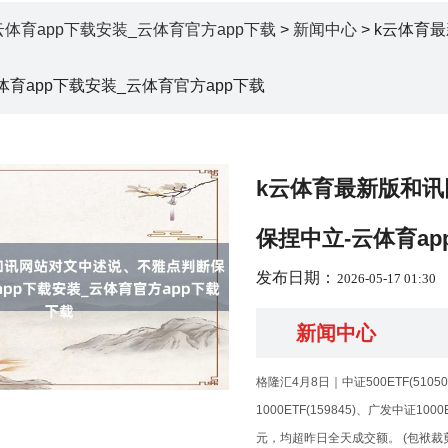
云体育app下载安装_云体育官方app下载
>
新闻中心
> k云体育
体育app下载安装_云体育官方app下载
k云体育最新版和
保捏中立-云体育ap
发布日期：
2026-05-17 01:30
新闻中心
格隆汇4月8日｜中证500ETF(5105
1000ETF(159845)、广发中证1000
元，均超昨日全天成交额。 (包袱裁剪