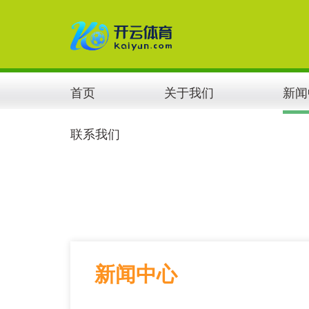
首页
关于我们
新闻
联系我们
新闻中心