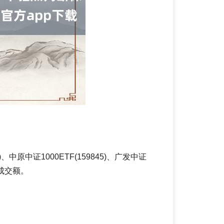
)、中原中证1000ETF(159845)、广发中证
天成交额。