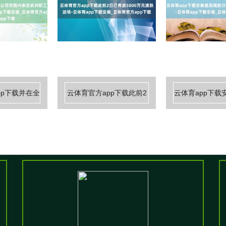
pp下载并在全
云体育官方app下载此前2
云体育app下载
条目统共职工
日已有逾5800万元逢跌进
款分成的实时性
P运交易务-云
场-云体育app下载安装_云
云体育app下载
载安装_云体育
体育官方app下载
育官方ap
pp下载
看更多
查看更多
查看