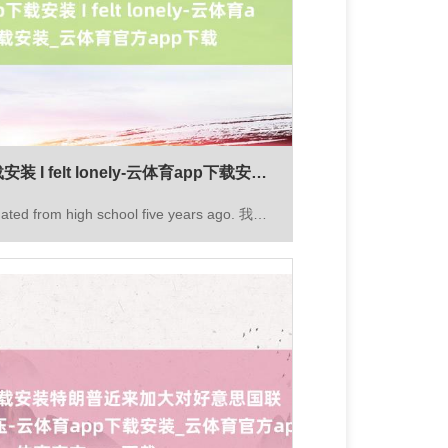
云体育app下载安装 I felt lonely-云体育app下载安装_云体育官方app下载
Ago 以前 I graduated from high school five years ago. 我五年前高中毕业。 Before（以前） I think I’ve read this book before. 我思我以前读过这本书。 Once upon a time 从前 Once upon a time, there was a young boy who dreamed of becoming a pilot. 从前，有个小男孩梦思成为飞翔员。 The past 当年 张开剩余86