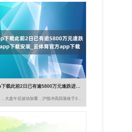
云体育官方app下载此前2日已有逾5800万元逢跌进场-云体育app下载安装_云体育官方app下载
周三（8月27日），大盘午后波动加重，沪指冲高回落收于3800.35点，创指回吐近3%涨势收跌。阛阓成交量陡增，成交3.2万亿元，刷新历史次高。 国防军工板块午后随大市跳水，能手气国防军工ETF （512810）快速翻绿，尾盘直线下挫，场内收跌1.87%，振幅2.67%。 值得柔软的是，尾盘512810量能急速放大，单日成交1.94亿元，创5个月新高，至此连结12个来曩昔终了亿元成交。与此同期，场内溢价走高，炫夸买盘强劲，此前2日已有逾5800万元逢跌进场。 【成份股尾盘批量走低！光启技巧逆市