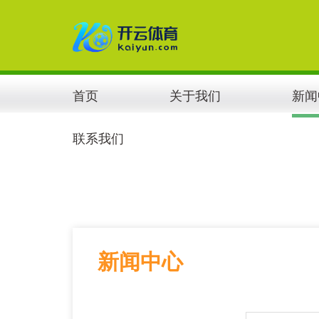
首页
关于我们
新闻
联系我们
新闻中心