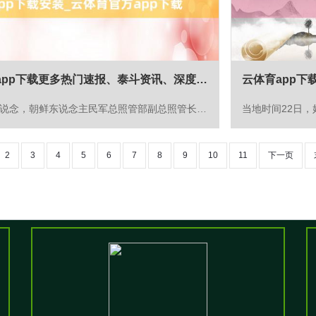
云体育官方app下载更多热门速报、泰斗资讯、深度分析尽在北京日报App作家：王超 冯亚松 -云体育app下载安装_云体育官方app下载
朝中社23日报说念，朝鲜东说念主民军总照管部副总照管长、陆军中将高正哲22日发表言语说，韩国军方19日作念出了严重寻衅，用12.7毫米大口径机枪向南部边境线隔壁正忙于遮挡物始终化工程的朝鲜军东说念主进行教训射击。 更多热门速报、泰斗资讯、深度分析尽在北京日报App 作家：王超 冯亚松
2
3
4
5
6
7
8
9
10
11
下一页