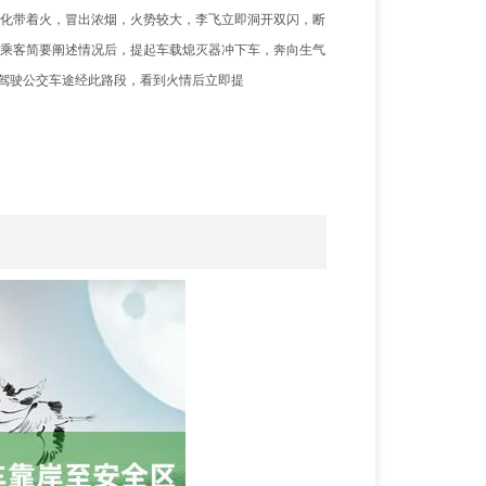
化带着火，冒出浓烟，火势较大，李飞立即洞开双闪，断
乘客简要阐述情况后，提起车载熄灭器冲下车，奔向生气
顺驾驶公交车途经此路段，看到火情后立即提