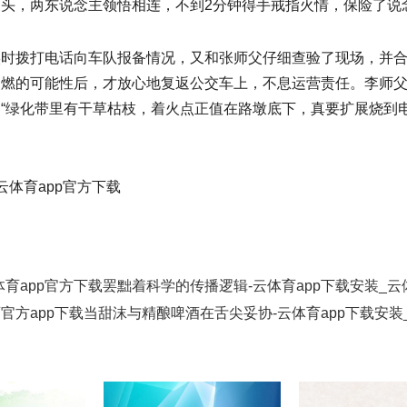
头，两东说念主领悟相连，不到2分钟得手戒指火情，保险了说
实时拨打电话向车队报备情况，又和张师父仔细查验了现场，并
复燃的可能性后，才放心地复返公交车上，不息运营责任。李师
“绿化带里有干草枯枝，着火点正值在路墩底下，真要扩展烧到
i云体育app官方下载
云体育app官方下载罢黜着科学的传播逻辑-云体育app下载安装_云
官方app下载当甜沫与精酿啤酒在舌尖妥协-云体育app下载安装