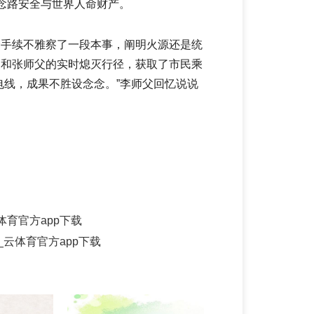
念路安全与世界人命财产。
合手续不雅察了一段本事，阐明火源还是统
父和张师父的实时熄灭行径，获取了市民乘
电线，成果不胜设念念。”李师父回忆说说
体育官方app下载
_云体育官方app下载