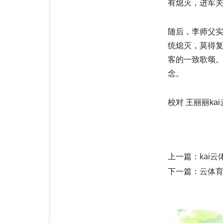
有熄灭，进军关
随后，李师父
统熄灭，莫得
客的一致歌颂。
念。
校对 王丽丽ka
上一篇：
kai
下一篇：
云体育