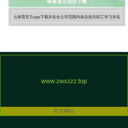
云体育官方app下载并在全公司范围内条目统共职工学习并实
施IP运交易务-云体育app下载安装_云体育官方app下载
www.zwxzzz.top
查看更多
官方网站