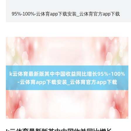
95%-100%-云体育app下载安装_云体育官方app下载