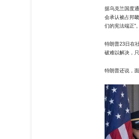
据乌克兰国度通
会承认被占邦畿
们的宪法端正”
特朗普23日在
破难以解决，
特朗普还说，