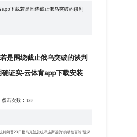
方app下载若是围绕截止俄乌突破的谈判
载若是围绕截止俄乌突破的谈判
确证实-云体育app下载安装_
点击次数：
139
统特朗普23日批乌克兰总统泽连斯基的“挑动性言论”阻深