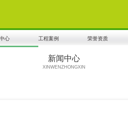
中心
工程案例
荣誉资质
新闻中心
XINWENZHONGXIN