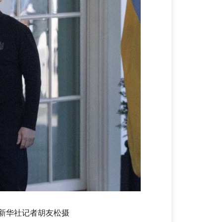
。新华社记者胡友松摄