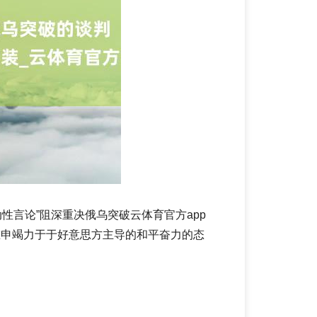
性言论”阻深重决俄乌突破云体育官方app
重申竭力于于好意思方主导的和平奋力的态