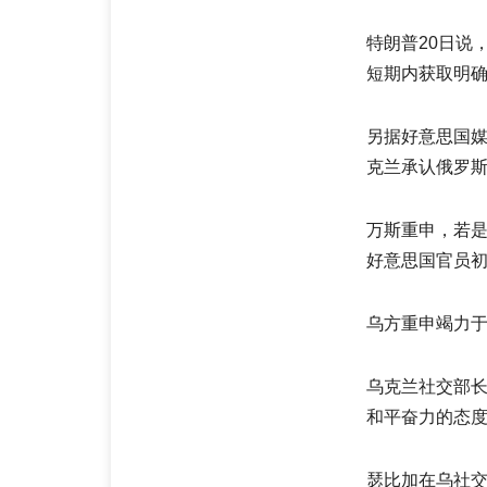
特朗普20日说
短期内获取明
另据好意思国媒
克兰承认俄罗
万斯重申，若
好意思国官员
乌方重申竭力
乌克兰社交部长
和平奋力的态
瑟比加在乌社