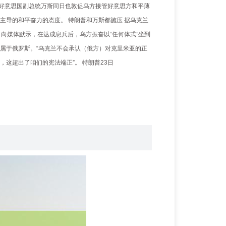
，好意思国副总统万斯同日也敦促乌方接管好意思方和平薄
主导的和平奋力的态度。 特朗普和万斯都施压 据乌克兰
日向媒体默示，在达成息兵后，乌方振奋以“任何体式”坐到
属于俄罗斯。“乌克兰不会承认（俄方）对克里米亚的正
这超出了咱们的宪法端正”。 特朗普23日