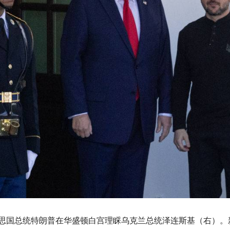
意思国总统特朗普在华盛顿白宫理睬乌克兰总统泽连斯基（右）