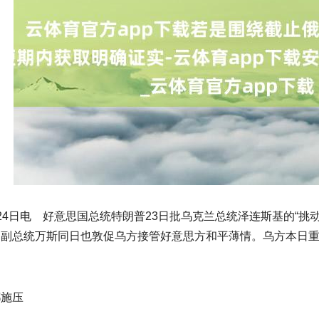
24日电 好意思国总统特朗普23日批乌克兰总统泽连斯基的“挑动
国副总统万斯同日也敦促乌方接管好意思方和平薄情。乌方本日
都施压