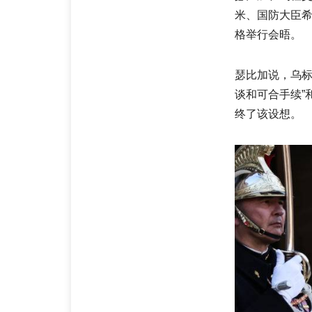
米、国防大臣
格举行会晤。
瑟比加说，乌标
谈和可合手续”
终了该设想。