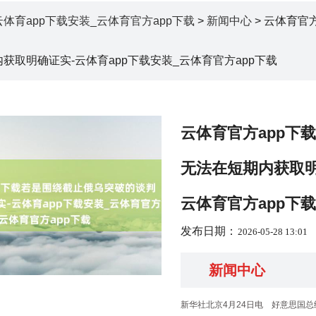
云体育app下载安装_云体育官方app下载
>
新闻中心
> 云体育官
获取明确证实-云体育app下载安装_云体育官方app下载
云体育官方app下
无法在短期内获取明
云体育官方app下载
发布日期：
2026-05-28 13:01
新闻中心
新华社北京4月24日电 好意思国总