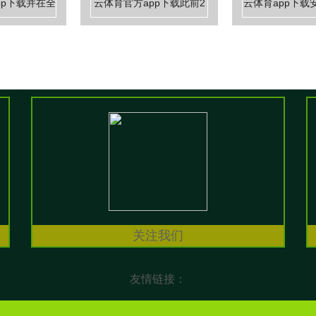
pp下载并在全
云体育官方app下载此前2
云体育app下载
条目统共职工
日已有逾5800万元逢跌进
款分成的实时性
P运交易务-云
场-云体育app下载安装_云
云体育app下载
载安装_云体育
体育官方app下载
育官方ap
pp下载
看更多
查看更多
查看
关注我们
友情链接：