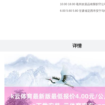
10.00 18.00 亳州农居品有限职守
6.00 5.60 5.80 甘肃省定西市安
详情