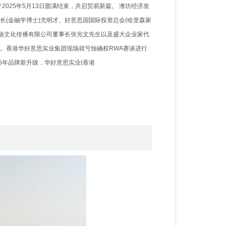
2025年5月13日圆满结束，共启贸易新篇。 潍坊经济发
长(金融学博士)尤明才、好意思国国际投资总会(哈里森家
瑞扬文化传播有限公司董事长张光文先生以及盛大企业家代
。香港华好意思实业集团现场就亏蚀确权RWA赛谈进行
5年品牌新升级，华好意思实业(香港