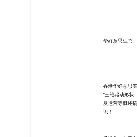
华好意思生态，
香港华好意思实
”三维驱动形状
及运营等概述搞
识！