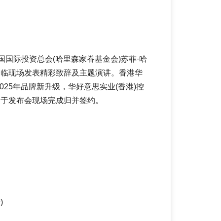
国际投资总会(哈里森家眷基金会)苏菲·哈
降临现场发表精彩致辞及主题演讲。香港华
25年品牌新升级，华好意思实业(香港)控
司于发布会现场完成归并签约。
)