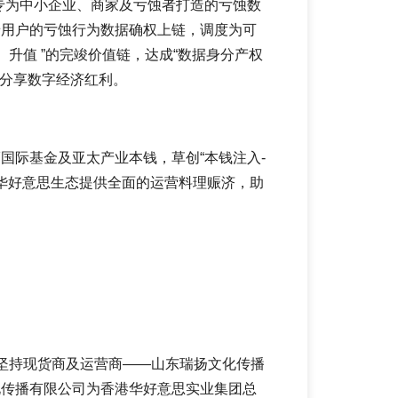
专为中小企业、商家及亏蚀者打造的亏蚀数
景用户的亏蚀行为数据确权上链，调度为可
升值 ”的完竣价值链，达成“数据身分产权
效分享数字经济红利。
国际基金及亚太产业本钱，草创“本钱注入-
为华好意思生态提供全面的运营料理赈济，助
国蓝坚持现货商及运营商——山东瑞扬文化传播
化传播有限公司为香港华好意思实业集团总