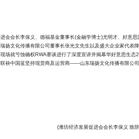
进会会长李保义、德福基金董事长(金融学博士)尤明才、好意思国
东瑞扬文化传播有限公司董事长张光文先生以及盛大企业家代表
现场就亏蚀确权RWA赛谈进行了深度宣讲并揭幕华好意思生态20
司联袂中国蓝坚持现货商及运营商——山东瑞扬文化传播有限公
(潍坊经济发展促进会会长李保义 致辞