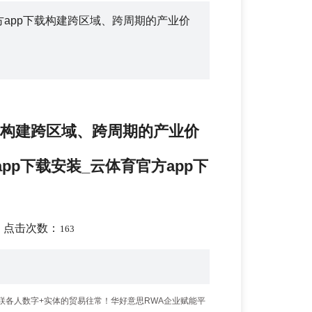
方app下载构建跨区域、跨周期的产业价
载构建跨区域、跨周期的产业价
pp下载安装_云体育官方app下
点击次数：
163
串联各人数字+实体的贸易往常！华好意思RWA企业赋能平