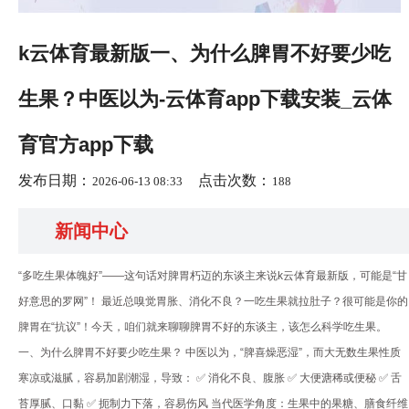
k云体育最新版一、为什么脾胃不好要少吃
生果？中医以为-云体育app下载安装_云体
育官方app下载
发布日期：
点击次数：
2026-06-13 08:33
188
新闻中心
“多吃生果体魄好”——这句话对脾胃朽迈的东谈主来说k云体育最新版，可能是“甘
好意思的罗网”！ 最近总嗅觉胃胀、消化不良？一吃生果就拉肚子？很可能是你的
脾胃在“抗议”！今天，咱们就来聊聊脾胃不好的东谈主，该怎么科学吃生果。
一、为什么脾胃不好要少吃生果？ 中医以为，“脾喜燥恶湿”，而大无数生果性质
寒凉或滋腻，容易加剧潮湿，导致： ✅ 消化不良、腹胀 ✅ 大便溏稀或便秘 ✅ 舌
苔厚腻、口黏 ✅ 扼制力下落，容易伤风 当代医学角度：生果中的果糖、膳食纤维