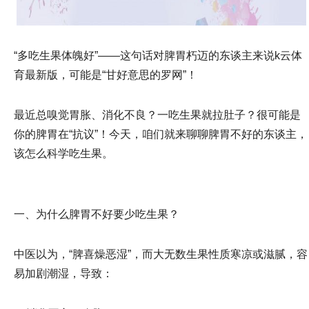
“多吃生果体魄好”——这句话对脾胃朽迈的东谈主来说k云体
育最新版，可能是“甘好意思的罗网”！
最近总嗅觉胃胀、消化不良？一吃生果就拉肚子？很可能是
你的脾胃在“抗议”！今天，咱们就来聊聊脾胃不好的东谈主，
该怎么科学吃生果。
一、为什么脾胃不好要少吃生果？
中医以为，“脾喜燥恶湿”，而大无数生果性质寒凉或滋腻，容
易加剧潮湿，导致：