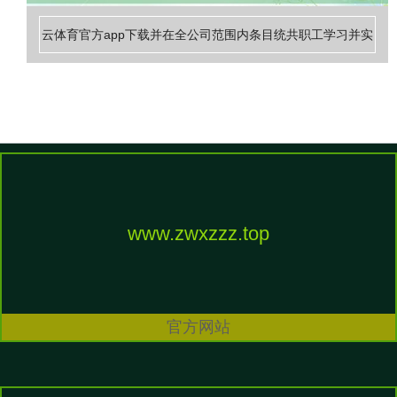
云体育官方app下载并在全公司范围内条目统共职工学习并实
施IP运交易务-云体育app下载安装_云体育官方app下载
www.zwxzzz.top
查看更多
官方网站