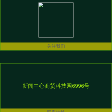
关注我们
新闻中心商贸科技园6996号