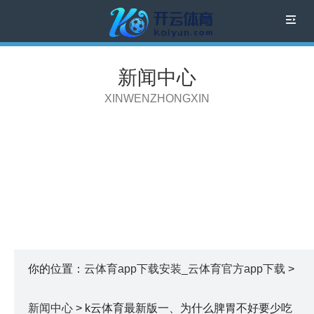
新闻中心
XINWENZHONGXIN
你的位置：
云体育app下载安装_云体育官方app下载
>
新闻中心
> k云体育最新版一、为什么脾胃不好要少吃