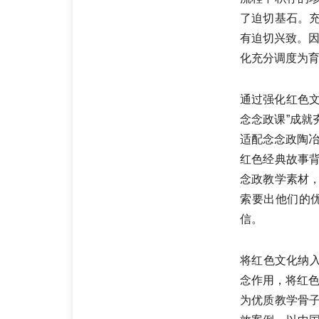
了迫切基石。
有迫切兴致。因
化充分调度为
通过强化红色
念念政课”成
适配念念政陶冶
红色经典故事
念政教学素材
索要出他们的
信。
将红色文化纳入
念作用，将红色
为优质教学骨