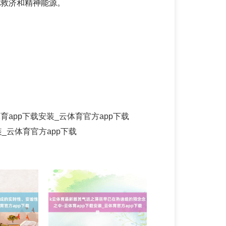
化救济和精神能源。
app下载安装_云体育官方app下载
_云体育官方app下载