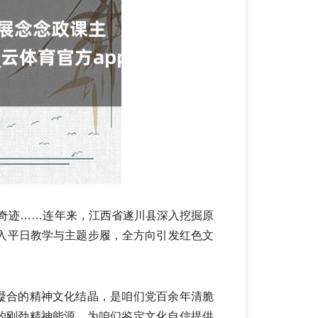
斗奇迹……连年来，江西省遂川县深入挖掘原
融入平日教学与主题步履，全方向引发红色文
凝合的精神文化结晶，是咱们党百余年清脆
的刚劲精神能源，为咱们鉴定文化自信提供