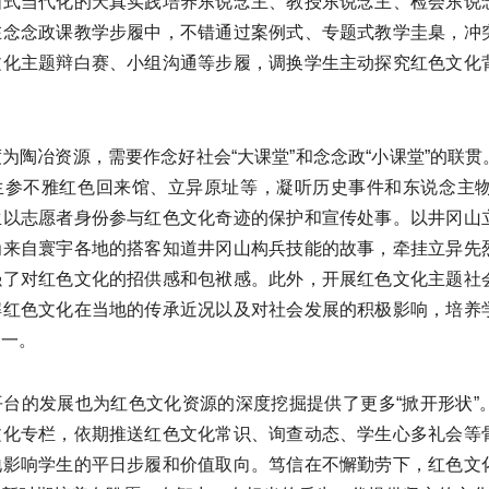
国式当代化的天真实践培养东说念主、教授东说念主、检会东说
在念念政课教学步履中，不错通过案例式、专题式教学圭臬，冲
文化主题辩白赛、小组沟通等步履，调换学生主动探究红色文化
为陶冶资源，需要作念好社会“大课堂”和念念政“小课堂”的联
生参不雅红色回来馆、立异原址等，凝听历史事件和东说念主
生以志愿者身份参与红色文化奇迹的保护和宣传处事。以井冈山
为来自寰宇各地的搭客知道井冈山构兵技能的故事，牵挂立异先
强了对红色文化的招供感和包袱感。此外，开展红色文化主题社
解红色文化在当地的传承近况以及对社会发展的积极影响，培养
合一。
平台的发展也为红色文化资源的深度挖掘提供了更多“掀开形状”
文化专栏，依期推送红色文化常识、询查动态、学生心多礼会等
地影响学生的平日步履和价值取向。笃信在不懈勤劳下，红色文