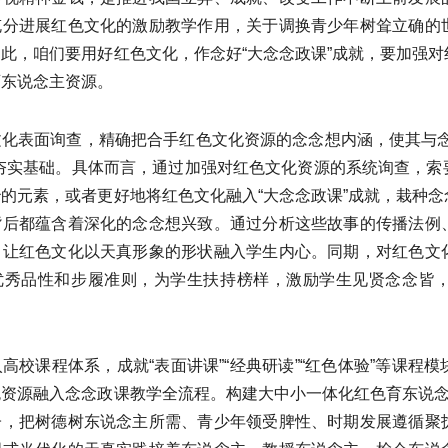
充分进展红色文化的激励教学作用，关于调换青少年树耸立确的
此，咱们要用好红色文化，作念好“大念念政课”成就，要加强
育东说念主资源。
文化表面询查，精确把合手红色文化资源的念念想内涵，使其与念
就夯实基础。具体而言，通过加强对红色文化资源的系统询查，索
的元素，或者更好地将红色文化融入“大念念政课”成就，栽种
背后都蕴含着深化的念念想兴致。通过分析这些故事的传播法例
，让红色文化以天真形象的形状融入学生内心。同期，对红色文
优秀品性和步履准则，为学生扶持榜样，激励学生见贤念念皆
高校课程体系，成就“表面讲课”“经典研读”“红色体验”等课程
资源融入念念政课教学全流程。构建大中小一体化红色育东说念
子，把树德树东说念主所需、青少年领受脾性、时期发展遵循聚