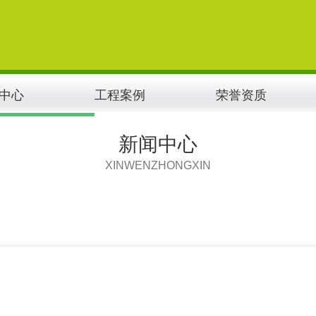
中心
工程案例
荣誉资质
新闻中心
XINWENZHONGXIN