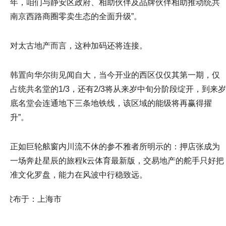
年，咱们与静安区政府、相助伙伴及品牌伙伴相助推动统共
南京西路商圈零卖生态的全面升级”。
对太古地产而言，这种加码还将连接。
韩置向华尔街见闻自大，当今开业的西区仅仅其第一期，仅
占统共名堂的1/3，还有2/3将从来岁中旬分阶段绽开，到来岁
底名堂会连通地下三条地铁线，该区域的能级将再赢得擢
升”。
正如巨轮舷窗内川流不休的参不雅者所明示的：押店张成为
一场奔赴星辰的旅程k云体育最新版，交易地产的舵手只好把
准文化罗盘，能力在风波中行稳致远。
发布于：上海市