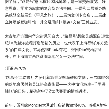
据了解，“路易号”总面积1600浅薄米，是一家交融展览、好
意思食、零卖为寂寥的复合型办法空间。一层和二层举办路
易威登全新展览《罕见之旅》，二层为文创专卖店，三层建
立路易威登咖啡馆，并交融“咖啡+展览+文创”三种业态。
太古地产方面向华尔街见闻自大，“路易号”想象灵感源自19世
纪LV为越洋旅程打造硬箱的历史，也代表了上海行动“东方派
系”的口岸文化。它亦然继Prada荣宅、张园Dior宏构店除
外，在上海南京西路商圈落地的又一办法空间。
张开剩余70%
“路易号”二层展厅内胪列着19世纪帆海硬箱文物，三层咖啡馆
的落地窗照射着吴江路高贵街景——这种“文化叙事+千里浸
铺张”的口头，精确射中了Z世代客群的情感诉求。
前年，盟可睐Moncler大秀后门店销售激增40%、哆啦A梦特