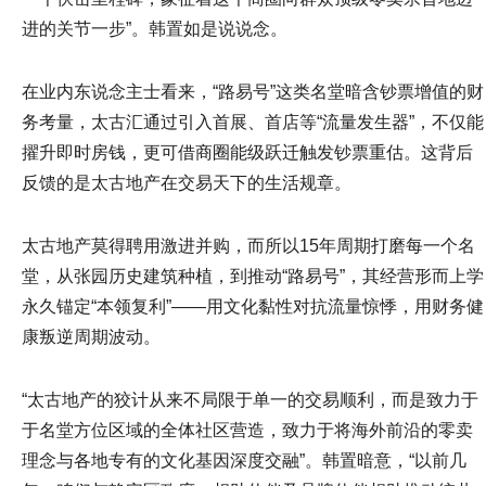
进的关节一步”。韩置如是说说念。
在业内东说念主士看来，“路易号”这类名堂暗含钞票增值的财
务考量，太古汇通过引入首展、首店等“流量发生器”，不仅能
擢升即时房钱，更可借商圈能级跃迁触发钞票重估。这背后
反馈的是太古地产在交易天下的生活规章。
太古地产莫得聘用激进并购，而所以15年周期打磨每一个名
堂，从张园历史建筑种植，到推动“路易号”，其经营形而上学
永久锚定“本领复利”——用文化黏性对抗流量惊悸，用财务健
康叛逆周期波动。
“太古地产的狡计从来不局限于单一的交易顺利，而是致力于
于名堂方位区域的全体社区营造，致力于将海外前沿的零卖
理念与各地专有的文化基因深度交融”。韩置暗意，“以前几