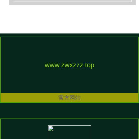
施IP运交易务-云体育app下载安装_云体育官方app下载
www.zwxzzz.top
查看更多
官方网站