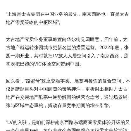
“上海是太古集团在中国业务的最先，南京西路也一直是太古
地产零卖策略的中枢区域”。
太古地产零卖业务董事韩置向华尔街见闻暗意，四年前，太
古地产就运转张园城市更新名堂的措置运营。2022年底，张
园一期开业，其时就把LV旅人人居空间引入了南京西路，是
初次把巴黎的VIC体验空间带到中国。
回头看，“路易号”这座交融零卖、展览与餐饮的复合空间，不
仅是蹧跶巨头对中国阛阓的策略押注，更折射出相助方太古
地产在交易地产酷寒中逆势解围的经营念念考，通过场景铺
张与区域生态重构，撬动存量竞争期间的增长引擎。
“LV的入驻，是咱们深耕南京西路东端商圈零卖体验升级的又
一个伏击里程碑，象征着这个商圈向群众顶级零卖宗旨地迈