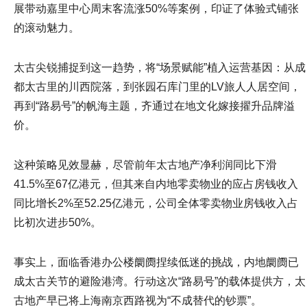
展带动嘉里中心周末客流涨50%等案例，印证了体验式铺张
的滚动魅力。
太古尖锐捕捉到这一趋势，将“场景赋能”植入运营基因：从成
都太古里的川西院落，到张园石库门里的LV旅人人居空间，
再到“路易号”的帆海主题，齐通过在地文化嫁接擢升品牌溢
价。
这种策略见效显赫，尽管前年太古地产净利润同比下滑
41.5%至67亿港元，但其来自内地零卖物业的应占房钱收入
同比增长2%至52.25亿港元，公司全体零卖物业房钱收入占
比初次进步50%。
事实上，面临香港办公楼阛阓捏续低迷的挑战，内地阛阓已
成太古关节的避险港湾。行动这次“路易号”的载体提供方，太
古地产早已将上海南京西路视为“不成替代的钞票”。