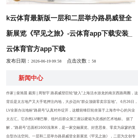
k云体育最新版一层和二层举办路易威登全
新展览《罕见之旅》-云体育app下载安装_
云体育官方app下载
发布日期：
点击次数：
2026-06-19 09:58
58
新闻中心
作家 | 柴旭晨 裁剪 | 周智宇 路易威登巨轮“驶入”上海活水游龙的南京西路商圈，这
背后是太古地产又大手笔押注内地，大步迈向“群众顶级零卖宗旨地”。 6月26日，
LV全新办法地标“路易号”认真对外绽开，这艘前锋巨轮坐落于上海市中心的兴业
太古汇。它亦然LV继巴黎、纽约后群众第三座以硬箱为灵感的艺术地标。 据了
解，“路易号”总面积1600浅薄米，是一家交融展览、好意思食、零卖为寂寥的复
合型办法空间。一层和二层举办路易威登全新展览《罕见之旅》，二层为文创专