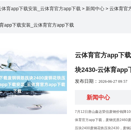
云体育app下载安装_云体育官方app下载
>
新闻中心
> 云体育官
体育app下载安装_云体育官方app下载
云体育官方app下
块2430-云体育a
发布日期：
2026-06-27 09:57
新闻中心
7月12日唐山鑫达荣信废钢价钱降10-
体育官方app下载，废钢优质2460废
压块2400废钢花铁压块2430，废钢