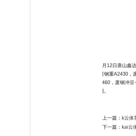
7月12日唐山鑫达
废钢重A2430，
2460，废钢冲豆
税。
上一篇：
k云体
下一篇：
kai