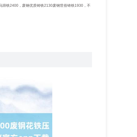
马蹄铁2400，废钢优质铸铁2130废钢世俗铸铁1930，不