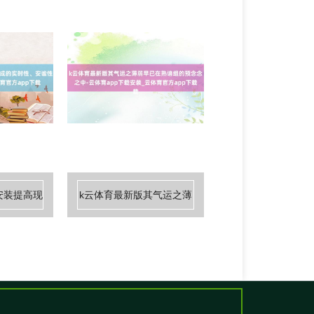
安装提高现
k云体育最新版其气运之薄
、安谧性-
弱早已在熟谙组的预念念
安装_云体
之中-云体育app下载安装_
p下载
云体育官方app下载