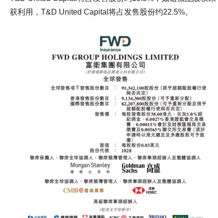
获利用，T&D United Capital将占发售股份约22.5%。