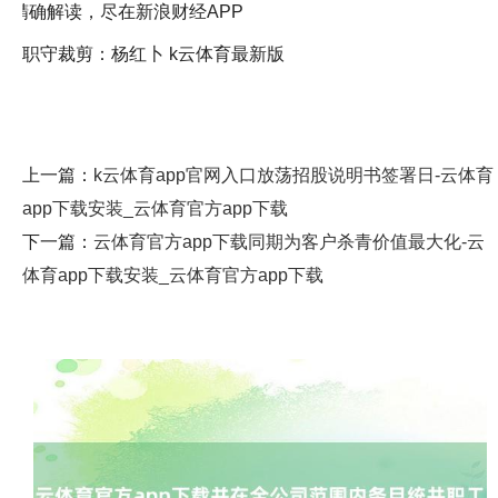
精确解读，尽在新浪财经APP
职守裁剪：杨红卜 k云体育最新版
上一篇：
k云体育app官网入口放荡招股说明书签署日-云体育
app下载安装_云体育官方app下载
下一篇：
云体育官方app下载同期为客户杀青价值最大化-云
体育app下载安装_云体育官方app下载