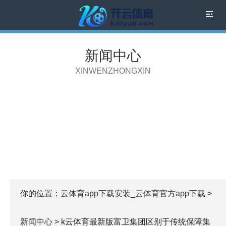
新闻中心
XINWENZHONGXIN
你的位置：
云体育app下载安装_云体育官方app下载
>
新闻中心
> k云体育最新版富卫集团区别于传统保障集