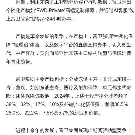
同期，利用东谈主工智能分析客户行动数据，富卫推出
个性化产物如“FWD Private”高端定制保障，并通过AI客服“线
上富卫管家”提供7×24小时办事。
产物是革命发展的引擎，在产物上，富卫强调“生涯化保
障”“轻理赔”体验，以及数字平台的直连直销办事，切入更生
代、中产客群，契合面前亚洲东谈主口结构转型与保障消费
年青化趋势。
富卫集团主要产物包括：分成东谈主寿；非分成东谈主
寿；危疾、如期东谈主寿、医疗及附加保障；单元邻接式寿
险；团体保障偏激他。2024年，上述千般产物分歧孝顺了
38%、32%、17%、10%及4%的年化新保费，孝顺36.5%、
28.0%、22.2%、7.5%及5.7%的新业务价值。
进程十余年的发展，富卫集团展现出期间驱动型竞争上