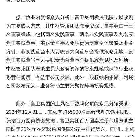
据一位业内资深众人分析，富卫集团发展飞快，以收购
为主要膨大方式。其中枢管束团队教养资深，董事会由十三
名董事组成，包括两名实践董事、两名非实践董事及九名寂
然非实践董事。实践董当事人要职责为制定全体策略及业务
方针。非实践董当事人要职责为向董事会提供策略见地，寂
然非实践董当事人要职责为向董事会提供寂然见地及判断。
中枢管束团队东谈主员大多有资深的管束规模或保障行业联
系责任阅历，有益于公司发展。此外，股权结构集聚，附属
公司散布无为，业务行动主要集聚保障与投资规模。
此外，富卫集团的上风在于数码化赋能多元分销渠谈，
2024年12月31日，其领有超55000名高效代理东谈主团队。
凭据百万圆桌协会数据，富卫集团百万圆桌注册代理东谈主
团队于2024年在环球跨国保障公司中排行第六。同期，其领