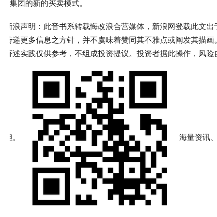
集团的新的买卖模式。
新浪声明：此音书系转载悔改浪合营媒体，新浪网登载此文出
传递更多信息之方针，并不虞味着赞同其不雅点或阐发其描画
著述实践仅供参考，不组成投资提议。投资者据此操作，风险
担。
海量资讯