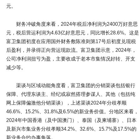
元。
财务冲破角度来看，2024年税后净利润为2400万好意思
元，税后营运利润为4.63亿好意思元，同比增长28.6%。这是
富卫集团初度在应用国外财务敷陈准则第17号后初度兑现税
后盈利，并录得正向营运现款流。富卫集团示意，2024年，
公司净利润扭亏为盈，主要收成于老本市集情况好转、开支
减少等。
渠谈与区域动能角度看，富卫集团的分销渠谈包括银行
保障、代理东谈主、经纪或寂然搭理参谋人、其他（包括纯
网上保障偏激他分销渠谈），上述渠谈2024年分歧孝顺
46.6%、15.2%、31.8%及6.5%的新业务价值。分地区来看，
2024年中国香港（及中国澳门）、泰国（及柬埔寨）、日本
及新兴市集业务分歧孝顺34.2%、32.6%、15.7%及17.5%的
新业务合约办事角落。