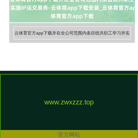
云体育官方app下载并在全公司范围内条目统共职工学习并实
施IP运交易务-云体育app下载安装_云体育官方app下载
www.zwxzzz.top
查看更多
官方网站