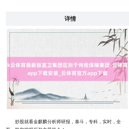
详情
炒股就看金麒麟分析师研报，泰斗，专科，实时，全