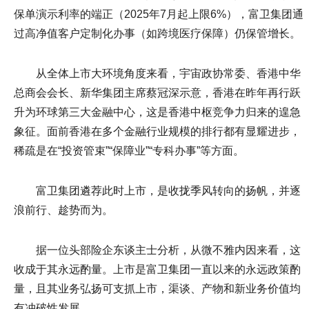
保单演示利率的端正（2025年7月起上限6%），富卫集团通
过高净值客户定制化办事（如跨境医疗保障）仍保管增长。
从全体上市大环境角度来看，宇宙政协常委、香港中华
总商会会长、新华集团主席蔡冠深示意，香港在昨年再行跃
升为环球第三大金融中心，这是香港中枢竞争力归来的遑急
象征。面前香港在多个金融行业规模的排行都有显耀进步，
稀疏是在“投资管束”“保障业”“专科办事”等方面。
富卫集团遴荐此时上市，是收拢季风转向的扬帆，并逐
浪前行、趁势而为。
据一位头部险企东谈主士分析，从微不雅内因来看，这
收成于其永远酌量。上市是富卫集团一直以来的永远政策酌
量，且其业务弘扬可支抓上市，渠谈、产物和新业务价值均
有冲破性发展。