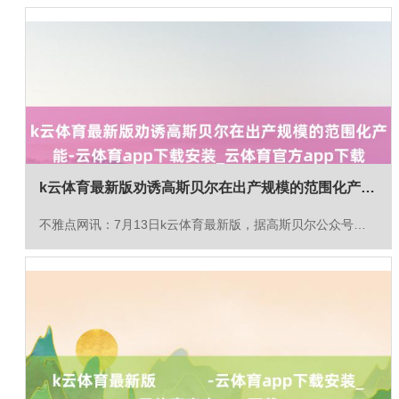
k云体育最新版劝诱高斯贝尔在出产规模的范围化产能-云体育app下载安装_云体育官方app下载
不雅点网讯：7月13日k云体育最新版，据高斯贝尔公众号讯息，高斯贝尔与联硕智能（深圳）有限公司（以下简称“联硕智能”）于近日认真收场政策合营条约。 据先容，两边将依托联硕智能在智能穿着诞生研发规模的中枢时刻上风，劝诱高斯贝尔在出产规模的范围化产能，共同探索互利共赢的合营新格式，联袂开发国表里商场。 此外，这次合营记号着两边在智能家具规模的合营迈出了重要一步。联硕智能的研发实力与高斯贝尔的范围化制造能力相劝诱，将显贵进步两边在智能家具商场的竞争力。两边一致浮现，将以这次合营为最先，积极探索更重大