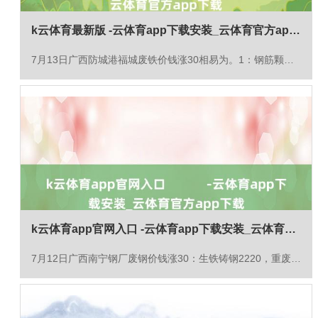
k云体育最新版 -云体育app下载安装_云体育官方app下载
7月13日广西防城港福城废铁价钱涨30相易为。1：钢筋颗粒2300。2：特厚，生铁60x60cm，≥8mm2270。3：重废一k云体育最新版，6一8mm60公安分2240。4：重废二，≥5mm，60公安分2190。5：厚剪4一5mm，60公安分2160。6：中剪2一3mm，50公安分2100。7：小剪1一2mm，50公安分2020。8：飘舞料1760。
k云体育app官网入口 -云体育app下载安装_云体育官方app下载
7月12日广西南宁钢厂废钢价钱涨30：生铁铸钢2220，重废2170，厚剪2120k云体育app官网入口，平凡剪料2020k云体育app官网入口，轻型剪料1900，碎铁销1520，不含税。