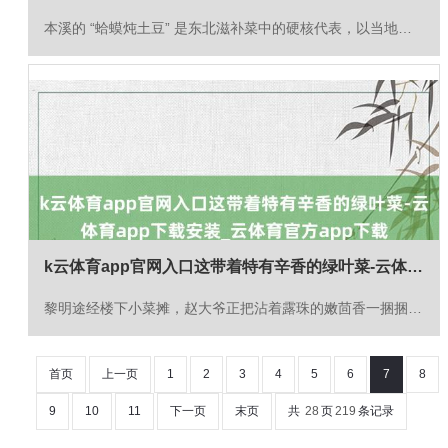
本溪的 “蛤蟆炖土豆” 是东北滋补菜中的硬核代表，以当地特产的林蛙（俗称 “蛤蟆”）与土豆同炖，其精华在于林蛙腹中凝结的 “黄金膏”—— 那是充满养分的蛙油与脏器羼杂物。这说念菜不仅承载着辽东山区的饮食机灵，更因食材的荒芜性和滋补功效，成为冬季暖身的 “狠变装”。从林蛙的当然助长环境，到铁锅慢炖的烹调诀窍，再到其背后的地域文化，每一环王人彰明显这说念东北名菜的稀罕魔力，既是味蕾的盛宴，亦然东说念主与当然协调共生的饮食见证。 一、食材溯源：山林赠给的滋补珍品 本溪地处辽东山区，丛林覆盖率高，溪流
k云体育app官网入口这带着特有辛香的绿叶菜-云体育app下载安装_云体育官方app下载
黎明途经楼下小菜摊，赵大爷正把沾着露珠的嫩茴香一捆捆摆好，嘴里还念叨着：“头伏天k云体育app官网入口，阳气足，吃点带劲儿的菜，暑气都绕着走咯！”这话糙理不糙。夏季的灼热仿佛能蒸腾掉身上终末一点气力，悉数这个词东说念主懒洋洋地提不勤快儿。这时餐桌上若能摆上一两说念透着“暖意”却不炎热的家常菜肴，那份熨帖，真真实空调冷饮都比不了的鼎沸。妥贴时节，这三说念正大季又自带“扶阳”属性的家常好味，才是咱们稳当度夏的底气场地！ 第一起：茴香鲜肉饺子——来自阳光的温润拥抱 茴香，这带着特有辛香的绿叶菜，但是
首页
上一页
1
2
3
4
5
6
7
8
9
10
11
下一页
末页
共
28
页
219
条记录