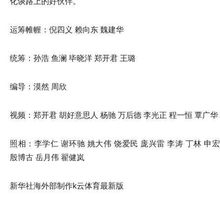
化谈路上的好伙伴。
运筹帷幄：倪四义 赖向东 魏建华
统筹：孙浩 鱼澜 毕晓洋 郑开君 王璐
编导：漠然 周欣
视频：郑开君 胡好意思人 杨驰 万后德 李光正 程一恒 覃广华
照相：李学仁 谢环驰 姚大伟 饶爱民 庞兴雷 李涛 丁林 申宏
殷博古 岳月伟 翟健岚
新华社海外部制作k云体育最新版