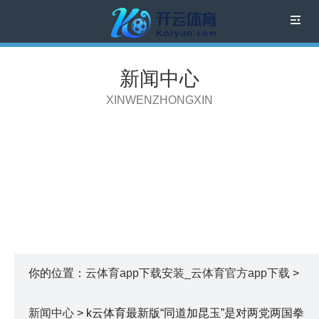
新闻中心
XINWENZHONGXIN
你的位置：
云体育app下载安装_云体育官方app下载
>
新闻中心
> k云体育最新版“同道加昆玉”是对两党两国拳