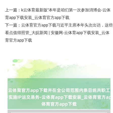
上一篇：
k云体育最新版“本年是咱们第一次参加消博会-云体
育app下载安装_云体育官方app下载
下一篇：
云体育官方app下载习近平主席本年头次出访，这些
看点值得照管_大皖新闻 | 安徽网-云体育app下载安装_云体
育官方app下载