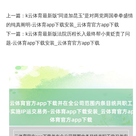
上一篇：
k云体育最新版“同道加昆玉”是对两党两国拳拳盛情
的纯真阐明-云体育app下载安装_云体育官方app下载
下一篇：
k云体育最新版法院历程长入最终帮小黄贬责了问
题-云体育app下载安装_云体育官方app下载