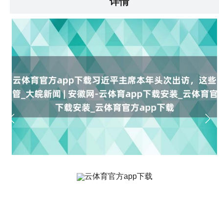
详情
云体育官方app下载