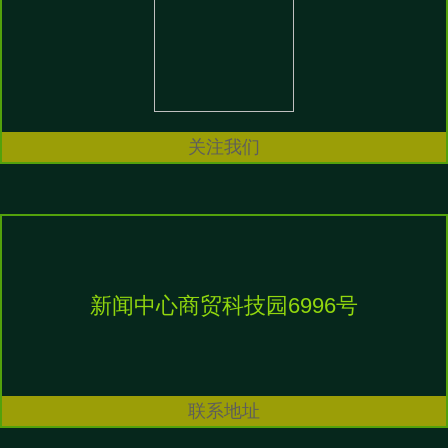
关注我们
新闻中心商贸科技园6996号
联系地址