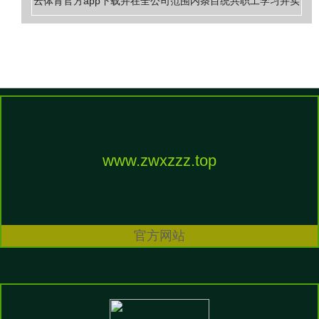
云体育官方app下载并在全公司范围内条目统共职工学习并实
施IP运交易务-云体育app下载安装_云体育官方app下载
www.zwxzzz.top
查看更多
官方网站