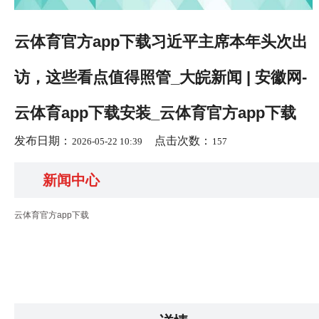
云体育官方app下载习近平主席本年头次出
访，这些看点值得照管_大皖新闻 | 安徽网-
云体育app下载安装_云体育官方app下载
发布日期：
点击次数：
2026-05-22 10:39
157
新闻中心
云体育官方app下载