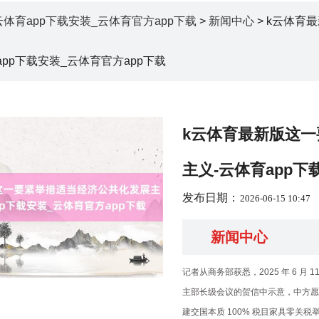
云体育app下载安装_云体育官方app下载
>
新闻中心
> k云体育
app下载安装_云体育官方app下载
k云体育最新版这
主义-云体育app下
发布日期：
2026-06-15 10:47
新闻中心
记者从商务部获悉，2025 年 6 
主部长级会议的贺信中示意，中方愿
建交国本质 100% 税目家具零关