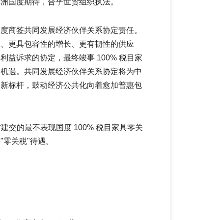
非洲国度期待，合乎世贸组织执法。
国度商签共同发展经济伙伴关系协定责任。
业、更具包容性的增长、更有韧性的供应
益诉求的协定，最终竣事 100% 税目家
多机遇。共同发展经济伙伴关系协定将为中
同新标杆，鼓动经济公共化向着愈加普惠包
中方建交的最不表现国度 100% 税目家具零关
"零关税"待遇。