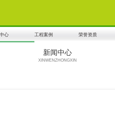
中心
工程案例
荣誉资质
新闻中心
XINWENZHONGXIN