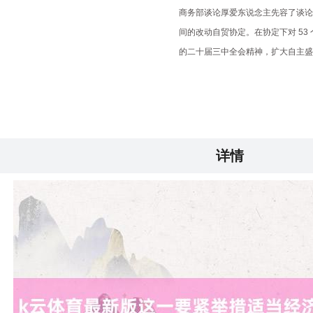
商务部谈论厚爱东说念主先容了谈论
间的改动自贸协定。在协定下对 53 
的二十届三中全会精神，扩大自主盛
详情