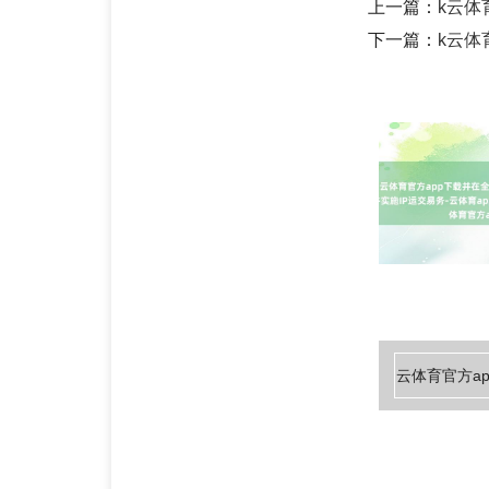
上一篇：
k云体
下一篇：
k云体
云体育官方a
公司范围内
学习并实施I