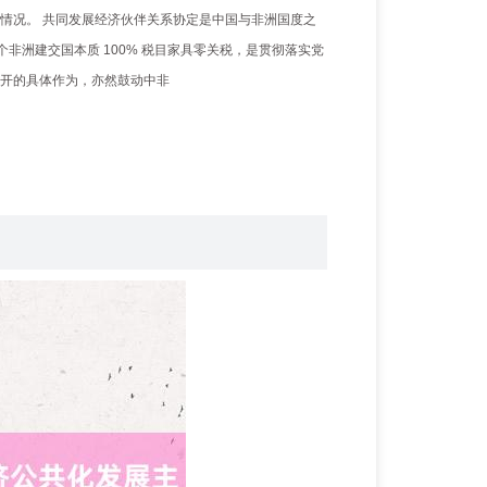
情况。 共同发展经济伙伴关系协定是中国与非洲国度之
个非洲建交国本质 100% 税目家具零关税，是贯彻落实党
开的具体作为，亦然鼓动中非