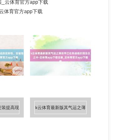
装_云体育官方app下载
云体育官方app下载
安装提高现
k云体育最新版其气运之薄
、安谧性-
弱早已在熟谙组的预念念
安装_云体
之中-云体育app下载安装_