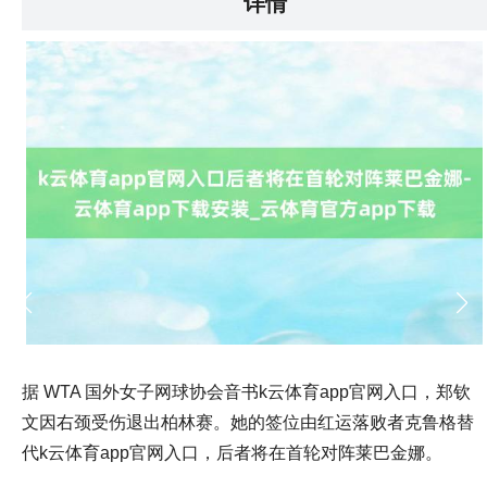
详情
据 WTA 国外女子网球协会音书k云体育app官网入口，郑钦
文因右颈受伤退出柏林赛。她的签位由红运落败者克鲁格替
代k云体育app官网入口，后者将在首轮对阵莱巴金娜。