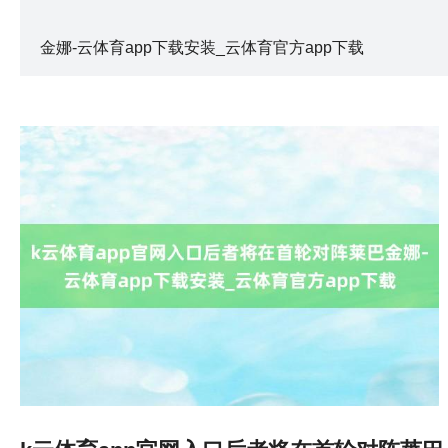
金娜-云体育app下载安装_云体育官方app下载