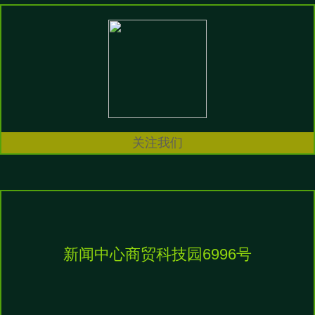
关注我们
新闻中心商贸科技园6996号