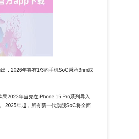
出，2026年将有1/3的手机SoC秉承3nm或
023年当先在iPhone 15 Pro系列导入
C。 2025年起，所有新一代旗舰SoC将全面