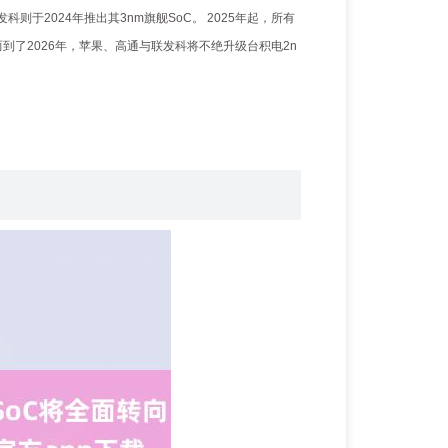
发科则于2024年推出其3nm旗舰SoC。 2025年起，所有
而到了2026年，苹果、高通与联发科将不绝升级台积电2n