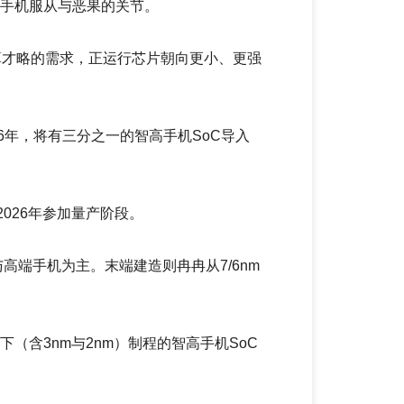
高手机服从与恶果的关节。
造端AI运算才略的需求，正运行芯片朝向更小、更强
6年，将有三分之一的智高手机SoC导入
2026年参加量产阶段。
与高端手机为主。末端建造则冉冉从7/6nm
5nm及以下（含3nm与2nm）制程的智高手机SoC