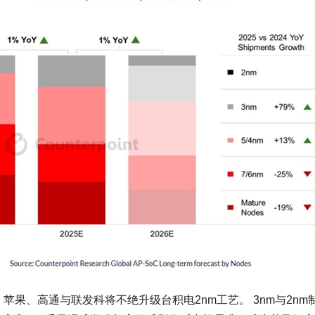
年，苹果、高通与联发科将不绝升级台积电2nm工艺。 3nm与2