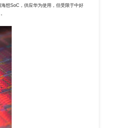
旧海想SoC，供应华为使用，但受限于中好
）。