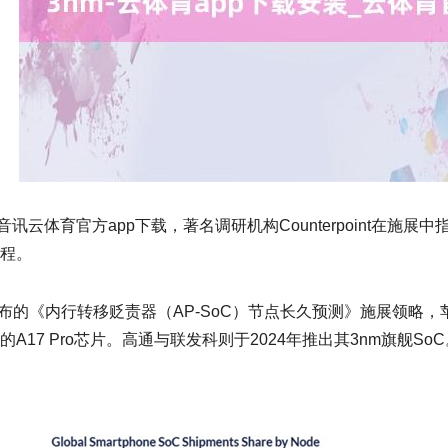
音讯云体育官方app下载，著名调研机构Counterpoint在施展中指
制程。
int发布的《内行转移贬责器（AP-SoC）节点长久预测》施展领略，苹果2
的A17 Pro芯片。高通与联发科则于2024年推出其3nm旗舰So