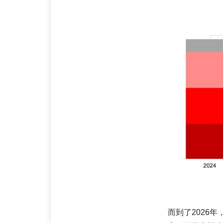
而到了2026