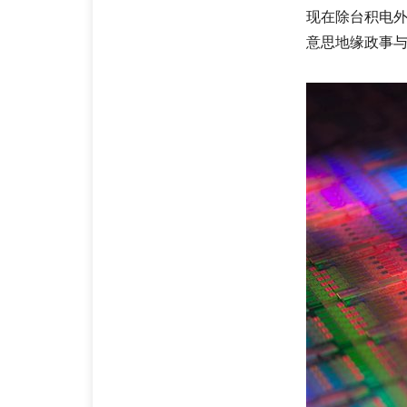
现在除台积电外
意思地缘政事与