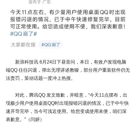
新浪科技讯 6月24日下昼音问，本日，有效户发现电脑
端QQ 往往闪退，弹出无理讲述教唆，部分用户重装软件仍无
法责罚，策动话题一度冲上热搜。
对此，腾讯QQ 发文致歉，并暗意，“今天11点摆布，出
现极少用户使用桌面QQ时出现报错闪退的情况，已于中午快
速开导完毕，当今可浅近使用。给您变成使用未便，咱们深
表歉意。”（闫妍）