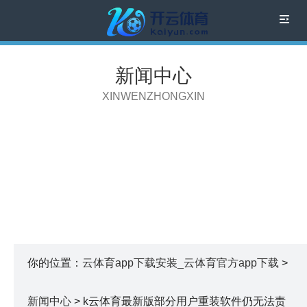
新闻中心
XINWENZHONGXIN
你的位置：
云体育app下载安装_云体育官方app下载
>
新闻中心
> k云体育最新版部分用户重装软件仍无法责