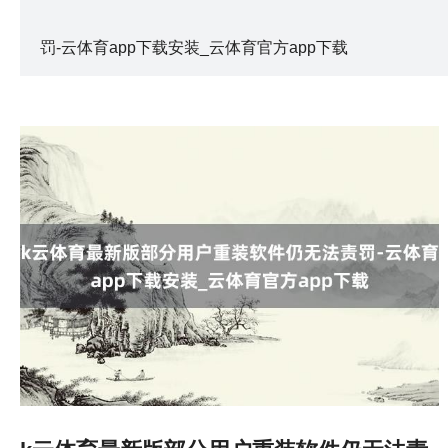
罚-云体育app下载安装_云体育官方app下载